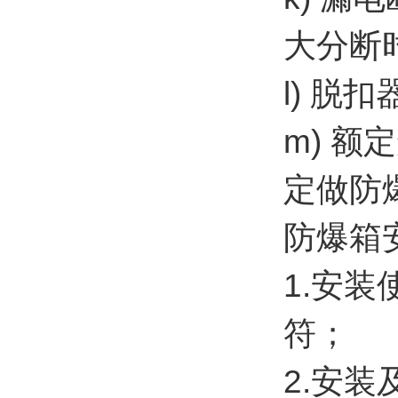
大分断
l) 脱
m) 
定做防
防爆箱
1.安
符；
2.安