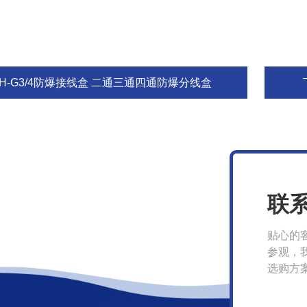
AH-G3/4防爆接线盒 二通三通四通防爆分线盒
联
贴心的
参观，
选购方