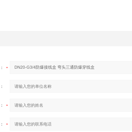
：
：
：
：