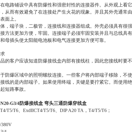
在电路铺设中具有防爆性和强密封性的连接器件。从外观上看它
接，从而有效避免了在连接处产生火花的现象。并且其外壳通常
其表面上。
盒体，端子块，二极管，连接线和连接器组成。外壳必须具有很
连接方法更加方便，牢固。连接端子必须牢固安装并且与总线具
头和母插头使太阳能电池板和电气连接更加方便可靠。
要求
产品的客户应该知道防爆接线盒内部有接线柱，因此您接线时要
用于防爆区域中的照明螺纹连接。一些客户将内部端子移除，不
于接线的是内部端子。如果使用终端，关键是要拧紧它。而使用
引起短路事故。
DN20-G3/4防爆接线盒 弯头三通防爆穿线盒
/T5/T6、ExdIICT4/T5/T6、DIP A20 TA，T4/T5/T6；
1
380V
-G3/4