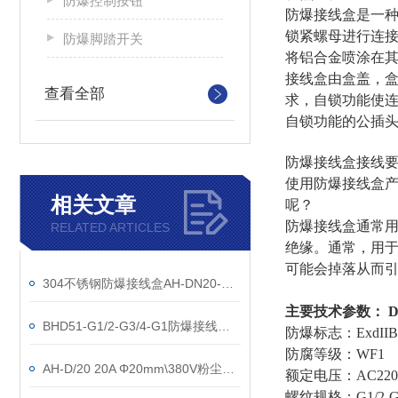
防爆控制按钮
防爆接线盒是一种
锁紧螺母进行连
防爆脚踏开关
将铝合金喷涂在
接线盒由盒盖，
查看全部
求，自锁功能使
自锁功能的公插
防爆接线盒接线
使用防爆接线盒
相关文章
呢？
防爆接线盒通常
RELATED ARTICLES
绝缘。通常，用
可能会掉落从而
304不锈钢防爆接线盒AH-DN20-ExdIICT6
主要技术参数：
BHD51-G1/2-G3/4-G1防爆接线盒20A/380V
防爆标志：ExdIIBT4
防腐等级：WF
AH-D/20 20A Φ20mm\380V粉尘防爆接线盒
额定电压：AC220/
螺纹规格：G1/2