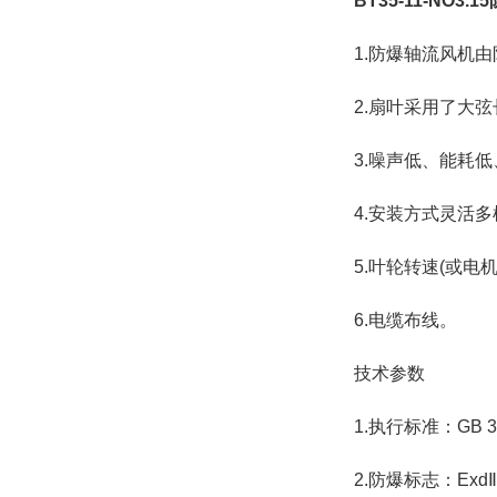
BT35-11-NO3
1.防爆轴流风机
2.扇叶采用了大
3.噪声低、能耗
4.安装方式灵活
5.叶轮转速(或
6.电缆布线。
技术参数
1.执行标准：GB 38
2.防爆标志：ExdⅡ