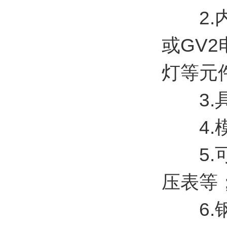
2.内装
或GV
灯等元
3.具
4.模
5.可
压表等
6.钢