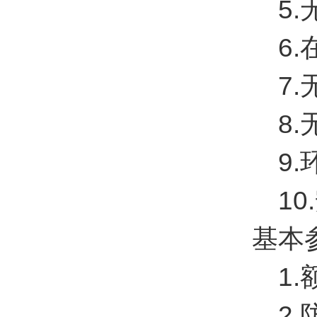
5.无
6.在
7.无
8.无
9.环
10.
基本参
1.额定
2.防爆标