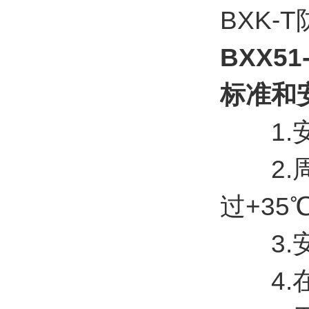
BXK
BXX5
标准和
1.安
2.周
过+35℃
3.安
4.在