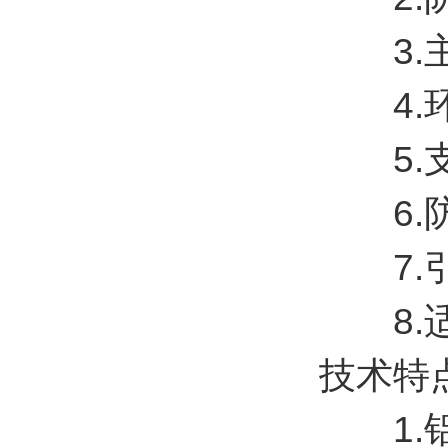
3.主
4.环
5.支
6.防水
7.引进
8.适
技术特
1.铝