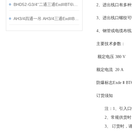
BHD52-G3/4“二通三通ExdIIBT6\AC220V防爆接线盒
2、进出线口有多
3、进出线口螺纹可
AH3/4四通一吊 AH3/4三通ExdIIBT6防爆接线盒
4、钢管或电缆布线
主要技术参数：
额定电压 380 V
额定电流 20 A
防爆标志Exde Ⅱ BT6 
订货须知
注：1、引入口螺
2、常规供货时，
3、 订货时，请