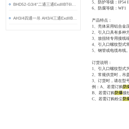
5、防护等级：IP54 IP5
BHD52-G3/4“二通三通ExdIIBT6\AC220V防爆接线盒
6、防腐等级：WF1
AH3/4四通一吊 AH3/4三通ExdIIBT6防爆接线盒
产品特点：
1、壳体采用铝合金
2、引入口具有多种
3、放扭转专用接线
4、引入口螺纹型式
5、钢管或电缆布线
订货说明：
1、引入口螺纹型式
2、常规供货时，吊
3、订货时，请在型
例：
A、若需订购
防
B、若需订购
防爆
接
C、若需订购粉尘
防