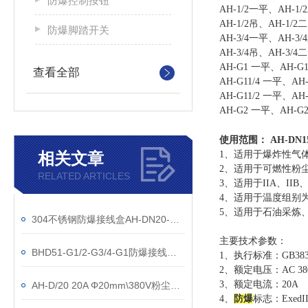
防爆控制按钮
AH-1/2一平、AH-1
AH-1/2吊、AH-1/
防爆脚踏开关
AH-3/4一平、AH-3
AH-3/4吊、AH-3/
AH-G1 一平、AH-G
查看全部
AH-G11/4 一平、AH
AH-G11/2 一平、AH
AH-G2 一平、AH-G
使用范围：
AH-DN
相关文章
1、适用于爆炸性气
2、适用于可燃性粉尘
RELATED ARTICLES
3、适用于IIA、II
4、适用于温度组别为
5、适用于石油采炼
304不锈钢防爆接线盒AH-DN20-ExdIICT6
主要技术参数：
BHD51-G1/2-G3/4-G1防爆接线盒20A/380V
1、执行标准：GB3836.
2、额定电压：AC 38
3、额定电流：20A
AH-D/20 20A Φ20mm\380V粉尘防爆接线盒
4、
防爆
标志：
ExedI