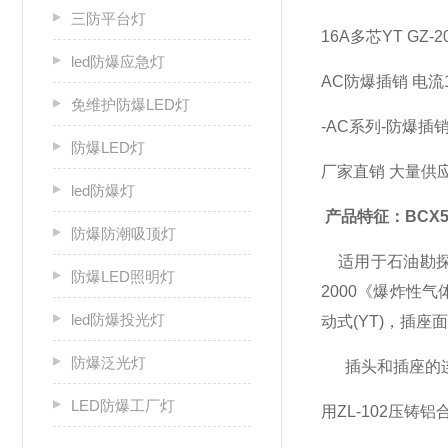
三防平台灯
16A多芯YT G
led防爆应急灯
AC防爆插销 电流1
免维护防爆LED灯
-AC系列-防爆插
防爆LED灯
厂家直销 大量供应A
led防爆灯
产品特征：BCX51
防爆防潮吸顶灯
适用于石油勘探、钻
防爆LED照明灯
2000《爆炸性
led防爆投光灯
动式(YT)，插座
防爆泛光灯
插头和插座的连
LED防爆工厂灯
用ZL-102压