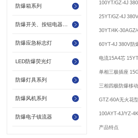
100YT/GZ-4J
防爆箱系列
25YT/GZ-4J 
防爆开关、按钮电器系列
30YT/4K-30
防爆应急标志灯
60YT-4J 38
电流15A4芯 15Y
LED防爆荧光灯
单相三极插座 15GZ-
防爆灯具系列
三相四极防爆移动插头
防爆风机系列
GTZ-60A无火花
100AYT-4J/Y
防爆电子镇流器
产品特点