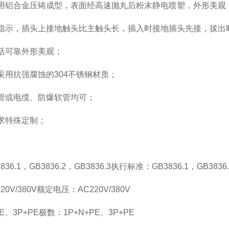
用铝合金压铸成型，表面经高速抛丸后粉末静电喷塑，外形美观
合指示，插头上接地触头比主触头长，插入时接地插头先接，拔出
活可靠外形美观；
采用抗强腐蚀的304不锈钢材质；
管或电缆、防爆软管均可；
求特殊定制；
.1，GB3836.2，GB3836.3执行标准：GB3836.1，GB3836.2
V/380V额定电压：AC220V/380V
、3P+PE极数：1P+N+PE、3P+PE