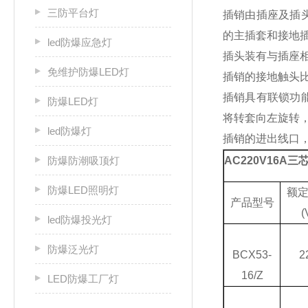
三防平台灯
插销由插座及插
的主插套和接地
led防爆应急灯
插头装有与插座
免维护防爆LED灯
插销的接地触头
插销具有联锁功
防爆LED灯
将转套向左旋转
led防爆灯
插销的进出线口
防爆防潮吸顶灯
AC220V16A
防爆LED照明灯
额
产品型号
(
led防爆投光灯
防爆泛光灯
BCX53-
2
16/Z
LED防爆工厂灯