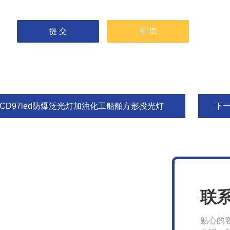
CCD97led防爆泛光灯加油化工船舶方形投光灯
下
联
贴心的