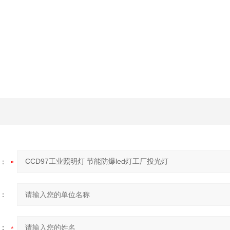
：
：
：