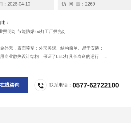
2026-04-10
访 问 量：2269
描述：
工业照明灯 节能防爆led灯工厂投光灯
：
合金外壳，表面喷塑；外形美观、结构简单、易于安装；
采用专业散热设计结构，保证了LED灯具长寿命的运行；
透镜采用特制钢化玻璃，可承受7J以上耐冲击，强度高；
或电缆布线均可；
0577-62722100
在线咨询
联系电话：