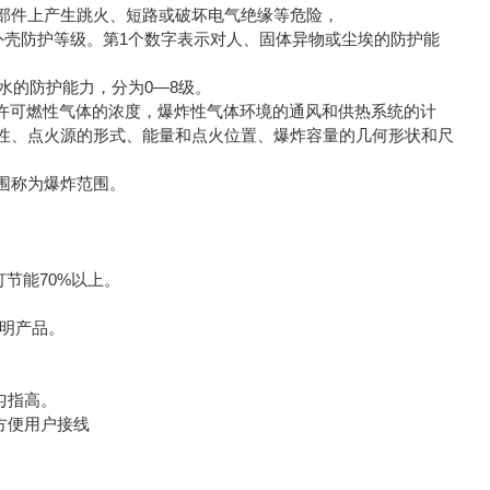
部件上产生跳火、短路或破坏电气绝缘等危险，
外壳防护等级。第1个数字表示对人、固体异物或尘埃的防护能
水的防护能力，分为0—8级。
允许可燃性气体的浓度，爆炸性气体环境的通风和供热系统的计
性、点火源的形式、能量和点火位置、爆炸容量的几何形状和尺
围称为爆炸范围。
节能70%以上。
。
照明产品。
匀指高。
方便用户接线