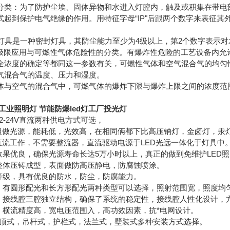
分类：为了防护尘埃、固体异物和水进入灯腔内，触及或积集在带电
式起到保护电气绝缘的作用。用特征字母“IP"后跟两个数字来表征其
爆灯具是一种密封灯具，其防尘能力至少为4级以上，第2个数字表示对
炸极限应用与可燃性气体危险性的分类。有爆炸性危险的工艺设备内
全浓度的确定等都同这一参数有关，可燃性气体和空气混合气的均匀
气混合气的温度、压力和湿度。
体与空气的混合气中，可燃气体的爆炸下限与爆炸上限之间的浓度范
7工业照明灯 节能防爆led灯工厂投光灯
和12-24V直流两种供电方式可选，
模组做光源，能耗低，光效高，在相同俩都下比高压钠灯，金卤灯，汞灯
压直流工作，不需要整流器，直流驱动电源于LED光远一体化于灯具中
效果优良，确保光源寿命长达5万小时以上，真正的做到免维护LED
金整体压铸成型，表面做防高压静电，防腐蚀喷涂。
爆等级，具有优良的防水，防尘，防腐能力。
计，有圆形配光和长方形配光两种类型可以选择，照射范围宽，照度均
腔，接线腔三腔独立结构，确保了系统的稳定性，接线腔人性化设计，
计，横流精度高，宽电压范围入，高功效因素，抗*电网设计。
又吸顶式，吊杆式，护栏式，法兰式，壁装式多种安装方式选择。