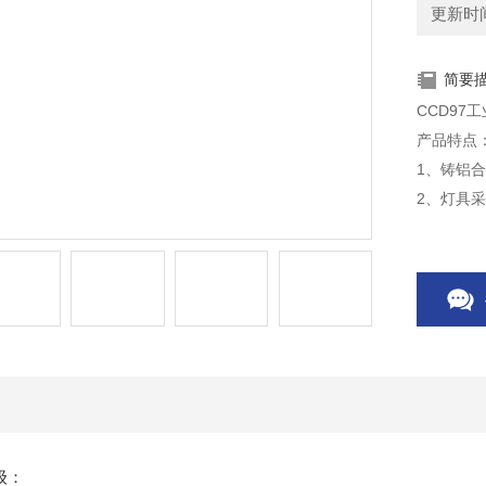
更新时间：
简要
CCD97
产品特点
1、铸铝
2、灯具
3、玻璃
4、钢管
级：