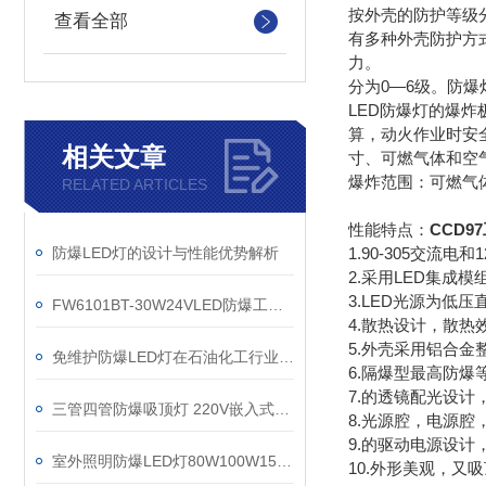
按外壳的防护等级
查看全部
有多种外壳防护方
力。
分为0—6级。防
LED防爆灯的爆
算，动火作业时安
相关文章
寸、可燃气体和空
爆炸范围：可燃气
RELATED ARTICLES
性能特点：
CCD9
防爆LED灯的设计与性能优势解析
1.90-305交流电
2.采用LED集成
3.LED光源为低
FW6101BT-30W24VLED防爆工作灯防汛应急照明灯
4.散热设计，散热
5.外壳采用铝合
免维护防爆LED灯在石油化工行业中的重要应用
6.隔爆型最高防
7.的透镜配光设
三管四管防爆吸顶灯 220V嵌入式防爆led灯
8.光源腔，电源
9.的驱动电源设
室外照明防爆LED灯80W100W150W160W
10.外形美观，