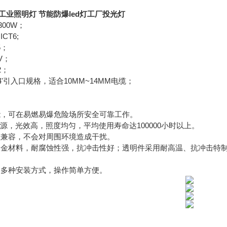
7工业照明灯 节能防爆led灯工厂投光灯
300W；
CT6;
5；
V；
2；
4'引入口规格，适合10MM~14MM电缆；
能，可在易燃易爆危险场所安全可靠工作。
光源，光效高，照度均匀，平均使用寿命达100000小时以上。
磁兼容，不会对周围环境造成干扰。
合金材料，耐腐蚀性强，抗冲击性好；透明件采用耐高温、抗冲击特制
用多种安装方式，操作简单方便。