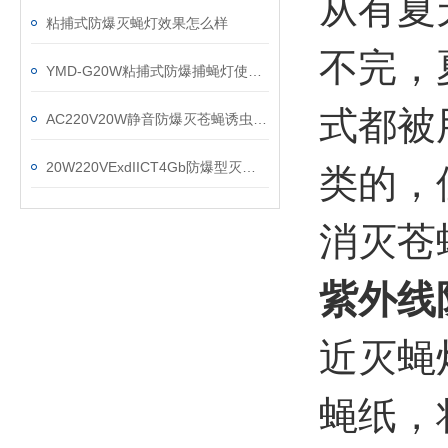
从有夏
粘捕式防爆灭蝇灯效果怎么样
不完，
YMD-G20W粘捕式防爆捕蝇灯使用说明书
式都被
AC220V20W静音防爆灭苍蝇诱虫捉蚊捕蚊灯
20W220VExdIICT4Gb防爆型灭蝇灯的安装规范
类的，
消灭苍
紫外线
近灭蝇
蝇纸，