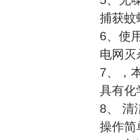
捕获蚊
6、使
电网灭
7、，
具有化
8、 
操作简