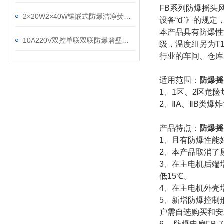
FB系列防爆摇头风
2×20W2×40W镶嵌式防爆洁净荧光灯安装孔怎么开
设备“d"》的规
本产品具有防爆性
10A220V双控单联双联防爆墙壁开关
级，温度组另为T
行业的车间、仓库
适用范围：
防爆摇
1、1区、2区危险
2、ⅡA、ⅡB类爆
产品特点：
防爆摇
1、且有防爆性能
2、本产品取消了
3、在主电机后端
低15℃。
4、在主电机外壳
5、新增防爆控制
户需自选购买和安