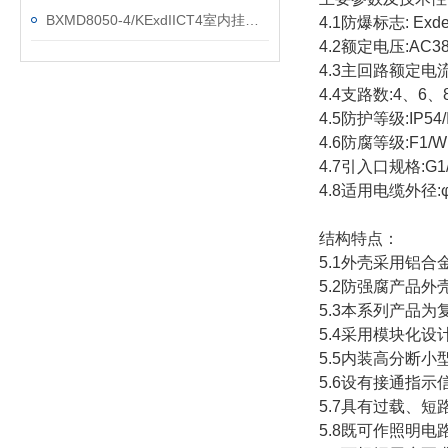
BXMD8050-4/KExdIICT4室内挂式防爆防腐配电箱
4.1防爆标志:
Exde
4.2额定电压:AC380
4.3主回路额定电流:
4.4支路数:4、6、
4.5防护等级:IP54/I
4.6防腐等级:F1/W
4.7引入口规格:G1/
4.8适用电缆外径:
结构特点：
5.1外壳采用铝
5.2防强腐产品
5.3本系列产品为
5.4采用模块化设计
5.5内装高分断
5.6设有接通指示
5.7具有过载、
5.8既可作照明