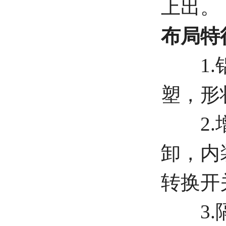
上出。
布局特
1.铝
塑，形
2.增
卸，内
转换开
3.隔