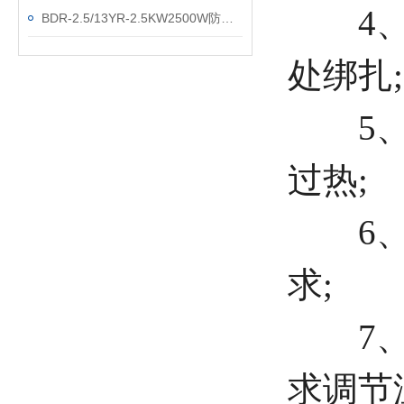
4、导
BDR-2.5/13YR-2.5KW2500W防爆电暖气
处绑扎
5、防
过热;
6、电
求;
7、防
求调节