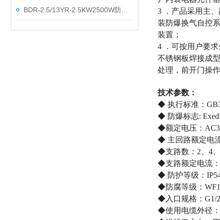
BDR-2.5/13YR-2.5KW2500W防爆电暖气
3 ．产品采用主
装防爆换气自控
装置；
4 ．可按用户要
不锈钢板焊接成
处理，前开门操
技术参数：
◆ 执行标准：GB3836
◆ 防爆标志: ExedⅡB
◆额定电压：AC380/
◆ 主回路额定电流：
◆支路数：2、4、6
◆支路额定电流：1A
◆ 防护等级：IP54、
◆防腐等级：WF
◆入口规格：G1/2
◆使用电缆外径：φ6