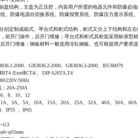
、副盘结构，主盘为正压腔，内装用户所需的电器元件和防爆必
系统、防爆电源自切换系统、防爆报警系统、防爆压力显示系统
求分别定制成箱式、琴台式和柜式结构，柜式又分上下结构和左
型，前开门操作，后开门维修；琴台式和柜式其柜架采用标准型
作后开门维修；钢板材料一般选用冷轧钢板、也可根据用户要求
.1-2000、GB3836.2-2000、GB3836.3-2000、IEC60079
T4 /ExedⅡCT4/、 DIP A20TA.T4
220V/50Hz
20A-250A
、8、10、12
、3A、5A、10A、15A、20A、25A、32A、40A、50A、60A
IP55 、IP65
1
~G3
~φ55mm