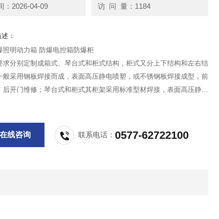
2026-04-09
访 问 量：1184
描述：
爆照明动力箱 防爆电控箱防爆柜
要求分别定制成箱式、琴台式和柜式结构，柜式又分上下结构和左右结
一般采用钢板焊接而成，表面高压静电啧塑，或不锈钢板焊接成型，前
，后开门维修；琴台式和柜式其柜架采用标准型材焊接，表面高压静电
各接合面都经过了特殊的密封处理，前开门操作后开门维修；钢板材料
冷轧钢板、也可根据用户要求选用不锈钢材质。
0577-62722100
在线咨询
联系电话：