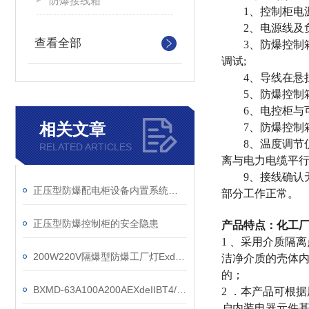
防爆接线箱
1、控制柜电源
2、电源线及负
查看全部
3、防爆控制箱
调试;
4、导线在悬挂
5、防爆控制箱
6、电控柜与可
相关文章
7、防爆控制箱
8、温度调节仪
RELATED ARTICLES
离与电力电缆平行
9、接线确认无
正压型防爆配电柜设备内置系统的设计原则
部分工作正常。
正压型防爆控制柜的安全隐患
产品特点：
化工厂
1 、采用介质隔
200W220V隔爆型防爆工厂灯ExdIICT6 Ex tD A21
洁净介质的壳体
的；
BXMD-63A100A200AEXdeIIBT4/IP55防爆配电箱
2 ．本产品可根
户内装电器元件