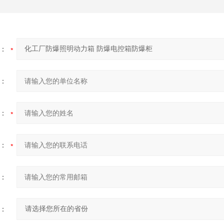
：
：
：
：
：
：