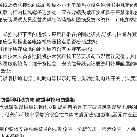
线及负载接线的载面积应不小于电加热器设备说明书中规定的数
载与柜内接线端子连接处，应在导端头做压接线鼻子严禁采取多
安装调试人员应首先详细阅读随机图纸及技术资料，对电加热控
式控制柜下面的进线，应用料带在护圈处绑扎;导线与护圈内侧
应定期检查各电路螺栓压接点是否松动过热;
燃物质存放地的距离应符合有关规范要求;
由技术人员参照随机技术资料按工艺要求调节温度设定值，其他
灵敏度较高，抗干扰性差，安装信号线切记要选用带屏蔽层的电
敷设;
误后接通电源，此时电源指示灯亮，旋动控制电路开关，温度显
防爆照明动力箱 防爆电控箱防爆柜
离点燃源防爆措施达到电器防爆的目的是正压型通风防爆配电柜
内，使外部环境中易燃的混合性气体物质无法接触到电器元件在
据用户要求安装各种普通的检测仪表、分析仪表、显示仪表、监
基本不受限制；