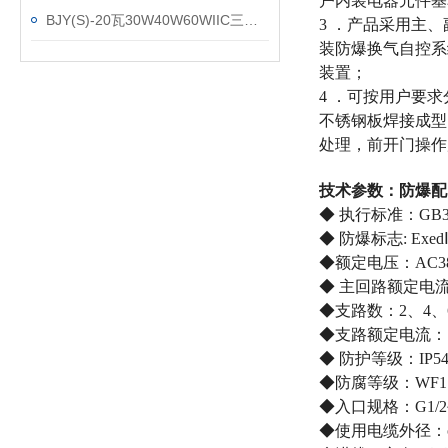
户内装电器元件基
BJY(S)-20瓦30W40W60WIIC三管四管LED防爆灯箱
3 ．产品采用主
装防爆换气自控系
装置；
4 ．可按用户要
不锈钢板焊接成型
处理，前开门操作
技术参数：防爆配
◆ 执行标准：GB3836
◆ 防爆标志: ExedⅡB
◆额定电压：AC380/
◆ 主回路额定电流：
◆支路数：2、4、6
◆支路额定电流：1A
◆ 防护等级：IP54、
◆防腐等级：WF1
◆入口规格：G1/2
◆使用电缆外径：φ6