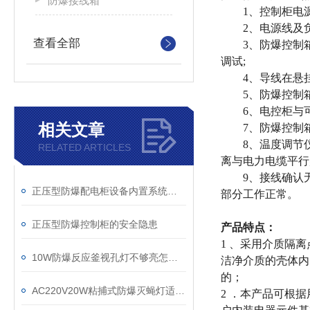
防爆接线箱
1、控制柜电源
2、电源线及负
查看全部
3、防爆控制箱
调试;
4、导线在悬挂式
5、防爆控制箱
6、电控柜与可
相关文章
7、防爆控制箱
8、温度调节仪
RELATED ARTICLES
离与电力电缆平行
9、接线确认无
正压型防爆配电柜设备内置系统的设计原则
部分工作正常。
正压型防爆控制柜的安全隐患
产品特点：
1 、采用介质隔
10W防爆反应釜视孔灯不够亮怎么办
洁净介质的壳体内
的；
AC220V20W粘捕式防爆灭蝇灯适用范围和什么有关？
2 ．本产品可根