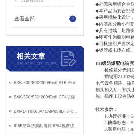
防爆接线箱
◆
外壳采用铝合金
◆
本产品为复合型
◆
采用模块化设计
查看全部
◆
内装高分断小型
◆
具有过载、短路
◆
即可作为照明电
◆
可根据用户要求
◆
钢管或电缆布线
相关文章
IIB级防爆配电箱
RELATED ARTICLES
检修箱外壳用ZL
插销用ZL102
BXK-600*800*300/ExdIIBT6IP54防爆控制检修箱
电气设备相连。插
插头插入后，插头
脱。插座上设有防
BXK-550*550*200/ExdIICT4防爆控制箱
技术参数：
BXMD-T8K63A40AIP65IIBT6化工厂防爆配电箱
1.执行标准：GB3836
2.防爆标志：Exd II
IP65防爆防腐配电箱 IP54视窗仪表配电箱
3.额定电压：AC2