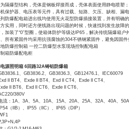
构为隔爆型结构，壳体是钢板焊接而成，壳体表面使用静电喷塑
动机保护器、电压表等元件，具有过载、短路、欠压、缺相、漏
59-系列防爆配电箱进出线均使用无火花型防爆插接装置，并有明
大方实用，同时还方便线路出现问题的时候，快速找到发生故障
，加装了“0"型圈，使箱体防护等级达IP65，解决传统隔爆箱
、所有紧固件均采用抗强腐蚀的304不锈钢紧固件，避免因固
地防爆控制箱 一控二防爆型水泵现场控制配电箱
控制箱防爆配电柜
爆电源照明箱 6回路32A铸铝防爆箱
3836.1、GB3836.2、GB3836.3、GB12476.1、IEC60079
II BT4、Exde II BT4、Exd II CT4、Exde II CT4、
Exde II BT6、Exd II CT6、Exde II CT6、
220/380V
流：1A、3A、5A、10A、15A、20A、25A、32A、40A、50A
54（IIB）、IP55（IIC）、IP65（DIP）
WF1
,3P+N,4P
G1/2-2 M16-M63