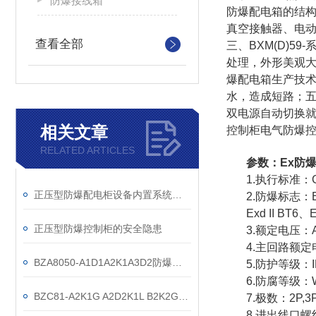
防爆接线箱
防爆配电箱的结
真空接触器、电
查看全部
三、
BXM(D)
处理，外形美观
爆配电箱生产技术
水，造成短路；五
双电源自动切换就
相关文章
控制柜电气防爆
RELATED ARTICLES
参数：
Ex防
1.执行标准：GB
正压型防爆配电柜设备内置系统的设计原则
2.防爆标志：Exd 
Exd II BT6、
正压型防爆控制柜的安全隐患
3.额定电压：AC
4.主回路额定电
BZA8050-A1D1A2K1A3D2防爆防腐主令控制器
5.防护等级：IP
6.防腐等级：
BZC81-A2K1G A2D2K1L B2K2G就地防爆操作柱箱
7.极数：2P,3P
8.进出线口螺纹：