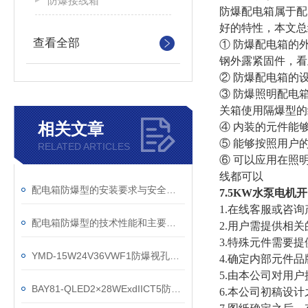
防爆接线箱
防爆配电箱属于配
好的特性，本文总
查看全部
① 防爆配电箱的
钢外露紧固件，看
② 防爆配电箱的
③ 防爆照明配电
关箱使用隔爆型的
相关文章
④ 内装的元件能
⑤ 能够按照用户
RELATED ARTICLES
⑥ 可以应用在照
线都可以
配电箱防爆型的安装要求与安全规范
7.5KW水泵电
1.在线客服或咨
配电箱防爆型的技术性能和主要用途说明
2.用户需提供相
3.特殊元件需要提
YMD-15W24V36VWF1防爆视孔灯内视灯
4.确定内部元件品
5.由本公司对用
BAY81-QLED2×28WExdIICT5防爆支架应急荧光灯
6.本公司初稿设