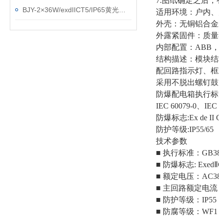
7.图纸确定之后
BJY-2×36W/exdIICT5/IP65黄光防爆洁净荧光灯
适用环境：户内、
外壳：无铜铝合金
外露紧固件：质量
内部配置：
ABB，
结构描述：模块结
配回路指示灯、框
采用不脱出螺钉鼓
防爆配电箱执行标
IEC 60079-0、IEC
防爆标志
:Ex de I
防护等级
:IP55/65
技术参数
■ 执行标准：GB3836.
■ 防爆标志: ExedⅡC
■ 额定电压：AC380
■ 主回路额定电流：6
■ 防护等级：IP55
■ 防腐等级：WF1