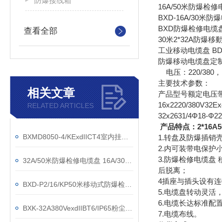
防爆接线箱
16A/50米防爆检
BXD-16A/30
BXD防爆检修电缆盘1
查看全部
30米2*32A防爆
工业移动电缆盘 BDG
防爆移动电缆盘定制3
电压：220/380，
主要技术参数：
相关文章
产品型号
额定电压
16x2
220/380V
32
Ex
RELATED ARTICLES
32x2
63
1/4
Φ18-Φ22
产品特点：
2*16
BXMD8050-4/KExdIICT4室内挂式防爆防腐配电箱
1.转盘及防爆插销
2.内可装带电保护
3.防爆检修电缆盘
32A/50米防爆检修电缆盘 16A/30米防爆拖线盘
后脱离；
4插座与插头设有
BXD-P2/16/KP50米移动式防爆检修电缆盘
5.电缆盘转动灵活
6.电缆长达标准配
BXK-32A380VexdIIBT6/IP65粉尘防爆检修电缆盘
7.电缆布线。