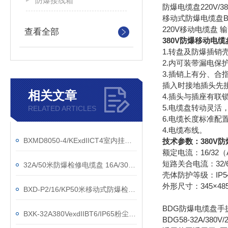
防爆接线箱
防爆电缆盘220V/
移动式防爆电缆盘BX
220V移动电缆盘
查看全部
380V防爆移动电缆盘
1.转盘及防爆插销
2.内可装带漏电保
3.插销上有分、合
插入时接地插头先
相关文章
4.插头与插座有联
5.电缆盘转动灵活
RELATED ARTICLES
6.电缆长度标准配
4.电缆布线。
BXMD8050-4/KExdIICT4室内挂式防爆防腐配电箱
技术参数：
380V
额定电流：16/32（
短路关合电流：32/
32A/50米防爆检修电缆盘 16A/30米防爆拖线盘
壳体防护等级：IP54/
外形尺寸：345×4
BXD-P2/16/KP50米移动式防爆检修电缆盘
BDG防爆电缆盘手
BXK-32A380VexdIIBT6/IP65粉尘防爆检修电缆盘
BDG58-32A/380