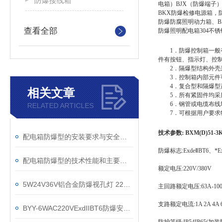
防爆接线箱
电箱）BJX（防爆端子
BKX防爆检修电源箱，
防爆防腐照明动力箱、B
查看全部
防爆照明配电箱304不
1．防爆控制箱一般有
件有按钮、指示灯、控
2．隔爆型结构外壳采
3．控制箱内部元件可
4．复合型和隔爆型产
相关文章
5．所有紧固件均采用
6．钢管或电缆布线
RELATED ARTICLES
7．可根据用户要求
技术参数:
BXM(D)51
配电箱防爆型的安装要求与安全规范
防爆标志:ExdeⅡBT6、*E
配电箱防爆型的技术性能和主要用途说明
额定电压:220V/380V
5W24V36V铝合金防爆视孔灯 220V粉尘反应釜防爆灯
主回路额定电压:63A-10
支路额定电流:1A 2A 4A 6A 
BYY-6WAC220VExdIIBT6防爆安全出口指示灯