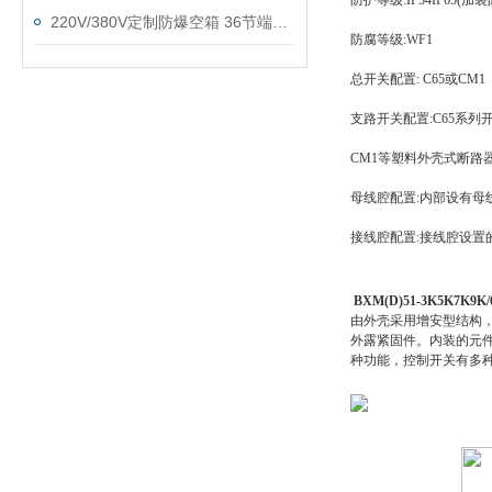
防护等级:IP54IP65(加
220V/380V定制防爆空箱 36节端子电流40A
防腐等级:WF1
总开关配置: C65或CM1
支路开关配置:C65系
CM1等塑料外壳式断路
母线腔配置:内部设有母
接线腔配置:接线腔设置
BXM(D)51-3K5K7K
由外壳采用增安型结构
外露紧固件。内装的元
种功能，控制开关有多