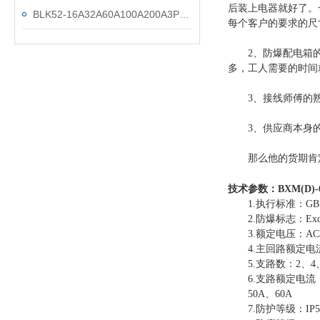
后装上电器就好了。
BLK52-16A32A60A100A200A3P下进下出防爆断路器
每个客户的要求的尺
2、防爆配电箱的尺
多，工人需要的时间
3、接线师傅的熟练
3、供应商本身的
那么他的货期肯定
技术参数：
BXM(D)
1.执行标准：GB 3836.
2.防爆标志：ExdeI
3.额定电压：AC22
4.主回路额定电流：
5.支路数：2、4、6
6.支路额定电流：1A
50A、60A
7.防护等级：IP54