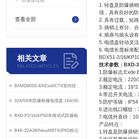
防爆接线箱
1.
转盘及防爆插销
强，具有良好的防
查看全部
2.
具有过载，短路
3.
插销上有分、合
4.
插座与插头设有
5.
电缆盘转动灵活
6. 电缆长度标准
相关文章
BDX51-2/16/K
技术参数：
BXD-
RELATED ARTICLES
1.防爆标志:Exde B
2.额定电压：220/3
BXMD8050-4/KExdIICT4室内挂式防爆防腐配电箱
3.额定电流：16*2
4.带总开关电流：3
32A/50米防爆检修电缆盘 16A/30米防爆拖线盘
5.防护等级：IP54
6.进出线口螺纹：3/
BXD-P2/16/KP50米移动式防爆检修电缆盘
7.电缆外直径：10-1
产品特点：
BXK-32A380VexdIIBT6/IP65粉尘防爆检修电缆盘
1.转盘及防爆插