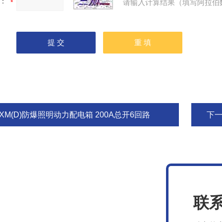
：
请输入计算结果（填写阿拉伯
XM(D)防爆照明动力配电箱 200A总开6回路
下
联