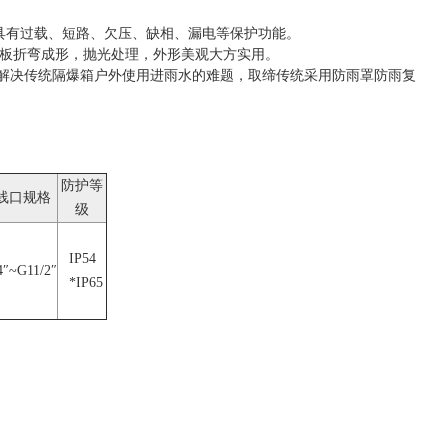
具有过载、短路、欠压、缺相、漏电等保护功能。
钢板折弯成形，抛光处理，外形美观大方实用。
，以解决传统隔爆箱户外使用进雨水的难题，取缔传统采用防雨罩防雨复
防护等
线口规格
级
IP54
4″~G11/2″
*IP65