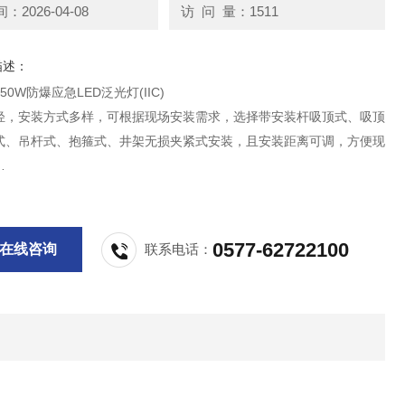
2026-04-08
访 问 量：1511
描述：
1-50W防爆应急LED泛光灯(IIC)
轻，安装方式多样，可根据现场安装需求，选择带安装杆吸顶式、吸顶
式、吊杆式、抱箍式、井架无损夹紧式安装，且安装距离可调，方便现
急型配置，应急放电时间长达60分钟，充分满足工作现场应急照明需
0577-62722100
在线咨询
联系电话：