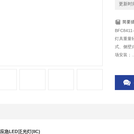
更新时间：
简要
BFC841
灯具重量
式、侧壁
场安装；
灯具有应
求。
爆应急LED泛光灯(IIC)