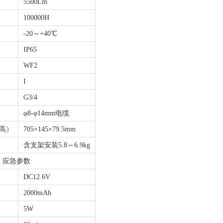
5500Lm
100000H
-20～+40℃
IP65
WF2
I
G3/4
φ8-φ14mm电缆
×高）
705×145×79.5mm
含支架安装
5.8～6.9kg
应急参数
DC12.6V
2000mAh
5W