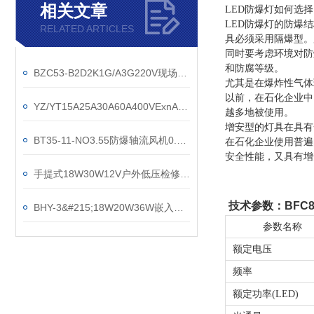
相关文章
LED防爆灯如何选
LED防爆灯的防爆
RELATED ARTICLES
具必须采用隔爆型。
同时要考虑环境对防
和防腐等级。
BZC53-B2D2K1G/A3G220V现场按钮防爆操作柱
尤其是在爆炸性气体
以前，在石化企业中
YZ/YT15A25A30A60A400VExnAIIT6防爆插销
越多地被使用。
增安型的灯具在具有
BT35-11-NO3.55防爆轴流风机0.75KW0.55KW
在石化企业使用普遍
安全性能，又具有增
手提式18W30W12V户外低压检修行灯工作时长
技术参数：
BFC
BHY-3&#215;18W20W36W嵌入式防爆无尘净化室led灯
参数名称
额定电压
频率
额定功率
(LED)