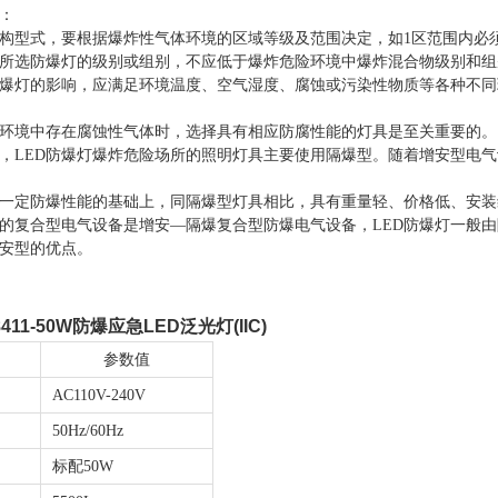
择：
结构型式，要根据爆炸性气体环境的区域等级及范围决定，如1区范围内必
所选防爆灯的级别或组别，不应低于爆炸危险环境中爆炸混合物级别和组
爆灯的影响，应满足环境温度、空气湿度、腐蚀或污染性物质等各种不同
环境中存在腐蚀性气体时，选择具有相应防腐性能的灯具是至关重要的。
，LED防爆灯爆炸危险场所的照明灯具主要使用隔爆型。随着增安型电
一定防爆性能的基础上，同隔爆型灯具相比，具有重量轻、价格低、安装
的复合型电气设备是增安—隔爆复合型防爆电气设备，LED防爆灯一般
安型的优点。
8411-50W防爆应急LED泛光灯(IIC)
参数值
AC110V-240V
50Hz/60Hz
标配
50W