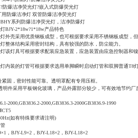
0w?防爆洁净荧光灯?嵌入式防爆荧光灯
厂用防爆洁净灯 双管防爆洁净荧光灯
，
BHY系列防爆洁净荧光灯，洁净防爆灯
BJY-2*18w?1*18w产品特色
光灯外壳采用优质钢板成型，也可根据要求采用不锈钢板成型，
光灯整体结构采用密封结构，具有较强的防水，防尘能力。
光灯该灯具可根据要求配装应急装置，应急装置由应急控制器和
光灯内装的灯管可根据要求选用单脚瞬时启动灯管和双脚普通T8
栓紧固，密封性能可靠。透明罩配有专用压框。
透明件采用平板钢化玻璃，产品外露部分较少，可有效地节约厂
6.1-2000,GB3836.2-2000,GB3836.3-2000GB3836.9-1990
ⅡCT5
/50Hz(如有特殊要求请注明)
灯管
9×1，BJY-L9×2，BJY-L18×2，BJY-L18×2