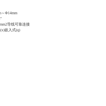
m～Φ14mm
4″
.5mm2导线可靠连接
式
(x)嵌入式(q)