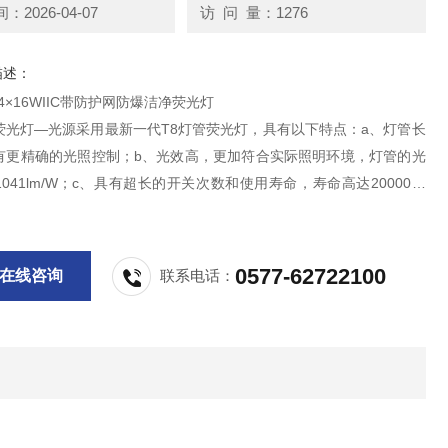
2026-04-07
访 问 量：1276
描述：
D-4×16WIIC带防护网防爆洁净荧光灯
荧光灯—光源采用最新一代T8灯管荧光灯，具有以下特点：a、灯管长
有更精确的光照控制；b、光效高，更加符合实际照明环境，灯管的光
041lm/W；c、具有超长的开关次数和使用寿命，寿命高达20000小
有很高的流明维持率，光衰慢，10000小时后流明维持率高达92%；
光束分配，显色性高和节能环保。
0577-62722100
在线咨询
联系电话：