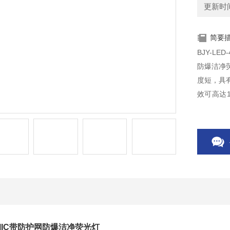
更新时间：
简要
BJY-LE
防爆洁净
度短，具
效可高达1
时；d、具
e、改善
16WIIC带防护网防爆洁净荧光灯