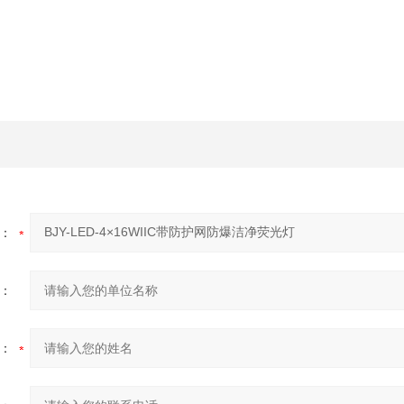
：
：
：