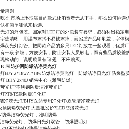
质量辨别
越吃香,市场上琳琅满目的款式让消费者无从下手，那么如何挑选优
认和简单测试来挑选,
荧光灯的外包装。国家对LED灯的外包装有要求，必须标出额定
，字迹清晰，用湿布擦拭不易被擦掉，而劣质产品印刷差，字体
防爆荧光灯灯管。把同款产品的多只LED灯放在一起观看，优质
有一段 斜坡，方便安装，防止安装人员触电，而有些品质较差
现松动的，说明质量有问 题，不应购买。
16WIIC带防护网防爆洁净荧光灯
灯BJY-2*18w?1*18w防爆洁净荧光灯 防爆洁净日光灯 防爆型
光灯
BHY-2x40J 销售中心（
雅明
防爆）
净荧光灯
?不锈钢防爆洁净荧光灯
光灯
?T8/T5款防爆净化灯
爆洁净荧光灯/BHY医药专用净化灯/双管洁净荧光灯
吸顶防爆荧光灯 大量批发价?LED防爆荧光灯
40W防爆洁净荧光灯，
雅明
防爆
防爆洁净荧光灯、防爆日光灯双管、防爆照明灯
灯
304不锈钢灯?防爆洁净荧光灯