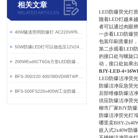
相关文章
LED防爆荧光灯
RELATED ARTICLES
随着
LED灯越来
者可以通过肉眼辨
40W隧道照明防爆灯 AC220VIP66圆形led灯
一步看
LED防爆
包装印刷质量好
50W防爆LED灯可以做低压12V24V36V
第二步观看
LED
的接口处与螺旋口
200WExdIICT6Gb方形LED防爆投光灯
动，接口处如果出
BJY-LED-4×
BFS-300/220 400/380VDIIBT4IP54防爆排风扇
LED防爆洁净荧光
防爆洁净应急荧
BFS-500FS220v400W工业防爆换气扇
后部维修防爆洁
供应防爆洁净荧
柳市厂家
BJY防
防爆洁净荧光灯
?
哪里卖
BHY-2x
嵌入式
2x40W
不锈钢洁净荧光